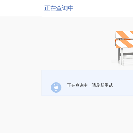
正在查询中
正在查询中，请刷新重试